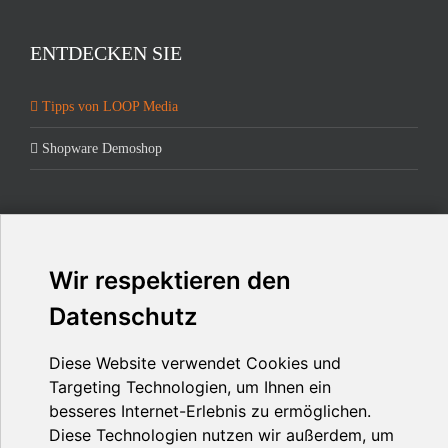
ENTDECKEN SIE
Tipps von LOOP Media
Shopware Demoshop
Wir respektieren den
ZUM THEMA
Datenschutz
Internetagentur
Diese Website verwendet Cookies und
Corporate Websites
Targeting Technologien, um Ihnen ein
besseres Internet-Erlebnis zu ermöglichen.
E-Commerce
Diese Technologien nutzen wir außerdem, um